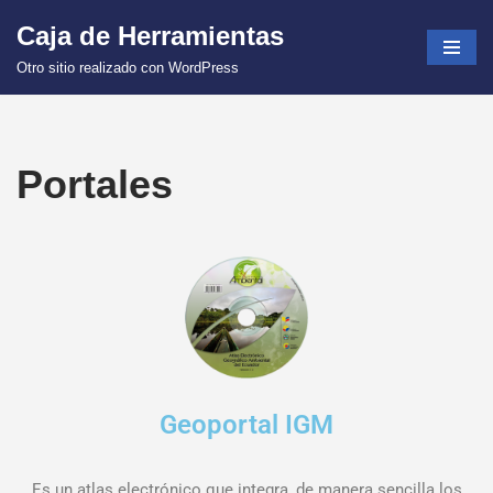
Caja de Herramientas
Saltar
Otro sitio realizado con WordPress
al
contenido
Portales
Geoportal IGM
Es un atlas electrónico que integra, de manera sencilla los