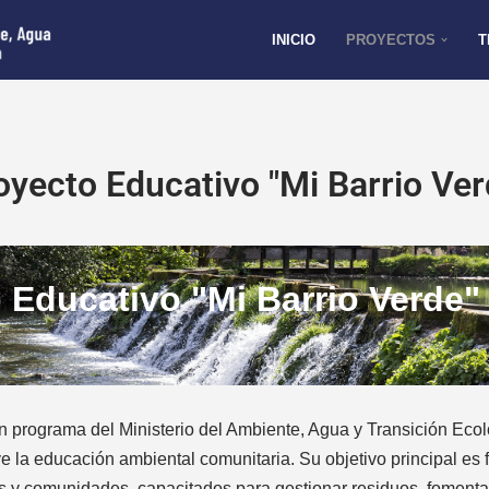
INICIO
PROYECTOS
T
oyecto Educativo "Mi Barrio Ver
 Educativo "Mi Barrio Verde"
un programa del Ministerio del Ambiente, Agua y Transición Ec
la educación ambiental comunitaria. Su objetivo principal es f
s y comunidades, capacitados para gestionar residuos, fomentar