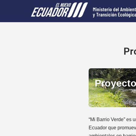
Saltar
al
contenido
Pr
Proyecto
“Mi Barrio Verde” es 
Ecuador que promueve 
ambientales en barrio