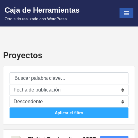
Caja de Herramientas
Saltar
Otro sitio realizado con WordPress
al
contenido
Proyectos
Aplicar el filtro