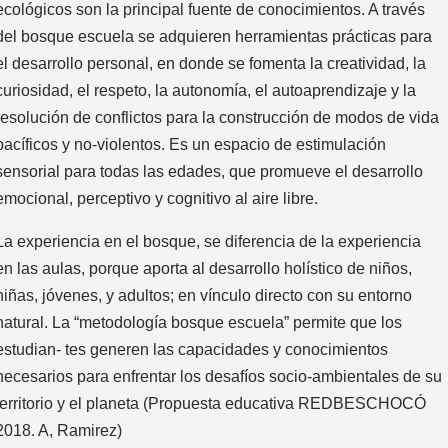
ecológicos son la principal fuente de conocimientos. A través
del bosque escuela se adquieren herramientas prácticas para
el desarrollo personal, en donde se fomenta la creatividad, la
curiosidad, el respeto, la autonomía, el autoaprendizaje y la
resolución de conflictos para la construcción de modos de vida
pacíficos y no-violentos. Es un espacio de estimulación
sensorial para todas las edades, que promueve el desarrollo
emocional, perceptivo y cognitivo al aire libre.
La experiencia en el bosque, se diferencia de la experiencia
en las aulas, porque aporta al desarrollo holístico de niños,
niñas, jóvenes, y adultos; en vínculo directo con su entorno
natural. La “metodología bosque escuela” permite que los
estudian- tes generen las capacidades y conocimientos
necesarios para enfrentar los desafíos socio-ambientales de su
territorio y el planeta (Propuesta educativa REDBESCHOCÓ
2018. A, Ramirez)