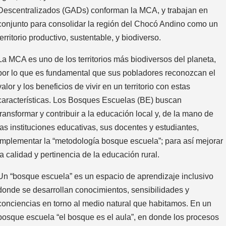
Descentralizados (GADs) conforman la MCA, y trabajan en
conjunto para consolidar la región del Chocó Andino como un
territorio productivo, sustentable, y biodiverso.
La MCA es uno de los territorios más biodiversos del planeta,
por lo que es fundamental que sus pobladores reconozcan el
valor y los beneficios de vivir en un territorio con estas
características. Los Bosques Escuelas (BE) buscan
transformar y contribuir a la educación local y, de la mano de
las instituciones educativas, sus docentes y estudiantes,
implementar la “metodología bosque escuela”; para así mejorar
la calidad y pertinencia de la educación rural.
Un “bosque escuela” es un espacio de aprendizaje inclusivo
donde se desarrollan conocimientos, sensibilidades y
conciencias en torno al medio natural que habitamos. En un
bosque escuela “el bosque es el aula”, en donde los procesos