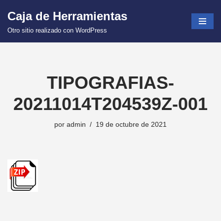
Caja de Herramientas
Saltar
Otro sitio realizado con WordPress
al
contenido
TIPOGRAFIAS-
20211014T204539Z-001
por
admin
19 de octubre de 2021