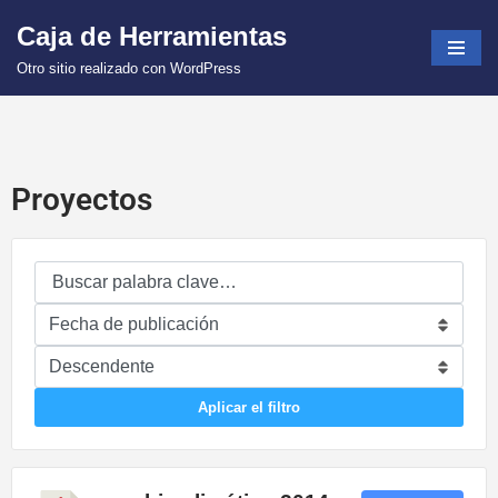
Caja de Herramientas
Saltar
Otro sitio realizado con WordPress
al
contenido
Proyectos
Aplicar el filtro