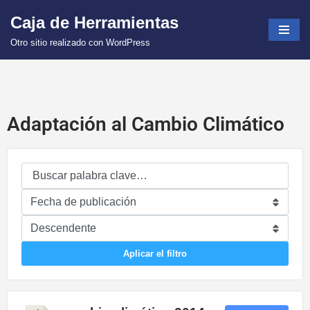
Caja de Herramientas
Saltar
Otro sitio realizado con WordPress
al
contenido
Adaptación al Cambio Climático
Aplicar el filtro